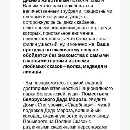
дикими животными
позволит Вам и
Вашим малышам полюбоваться
величественными зубрами, грациозными
оленями и косулями, увидеть
осторожную рысь, диких кабанов,
некоторыми видами хищных птиц, среди
которых, пристальное внимание
привлекает наша самая большая сова –
филин ушастый, ну, и конечно же,
Ваша
прогулка по сказочному лесу не
обойдется без знакомства с самыми
главными героями из всеми
любимых сказок – волка, медведя и
лисицы.
- Вы познакомитесь с самой главной
достопримечательностью Национального
парка Беловежской пущи -
Поместьем
белорусского Деда Мороза
.
Увидите
Домик Снегурочки, «Скарбницу» - музей
подарков Деда Мороза, волшебный
колодец, сказочную ветряную мельницу.
Побываете на Поляне Сказок с
различными сказочными персонажами,