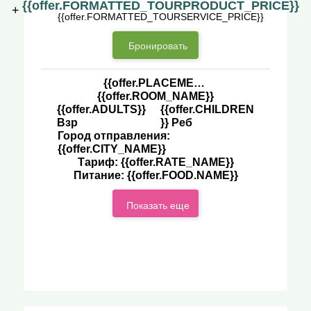
{{offer.FORMATTED_TOURPRODUCT_PRICE}}
+
{{offer.FORMATTED_TOURSERVICE_PRICE}}
Бронировать
{{offer.PLACEMENT.NAME}}
{{offer.ROOM_NAME}}
{{offer.ADULTS}}
{{offer.CHILDREN
Взр
}} Реб
Город отправления:
{{offer.CITY_NAME}}
Тариф: {{offer.RATE_NAME}}
Питание: {{offer.FOOD.NAME}}
Показать еще