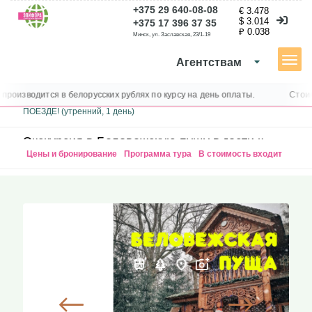
+375 29 640-08-08
€ 3.478
$ 3.014
+375 17 396 37 35
₽ 0.038
Минск, ул. Заславская, 23/1-19
Агентствам
Каталог туров
оизводится в белорусских рублях по курсу на день оплаты.
Стоимос
Экскурсия в Беловежскую пущу в гости к Деду Морозу НА
ПОЕЗДЕ! (утренний, 1 день)
Экскурсия в Беловежскую пущу в гости к
Деду Морозу НА ПОЕЗДЕ! (утренний, 1 день)
Цены и бронирование
Программа тура
В стоимость входит