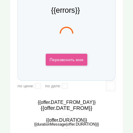
{{errors}}
Перезвонить мне
по цене:
по дате:
{{offer.DATE_FROM_DAY}}
{{offer.DATE_FROM}}
{{offer.DURATION}}
{{durationMessage(offer.DURATION)}}