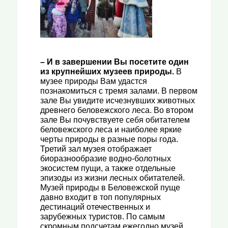
– И в завершении Вы посетите один
из крупнейших
музеев природы
.
В
музее природы Вам удастся
познакомиться с тремя залами. В первом
зале Вы увидите исчезнувших животных
древнего беловежского леса. Во втором
зале Вы почувствуете себя обитателем
беловежского леса и наиболее яркие
черты природы в разные поры года.
Третий зал музея отображает
биоразнообразие водно-болотных
экосистем пущи, а также отдельные
эпизоды из жизни лесных обитателей.
Музей природы в Беловежской пуще
давно входит в топ популярных
дестинаций отечественных и
зарубежных туристов. По самым
скромным подсчетам ежегодно музей