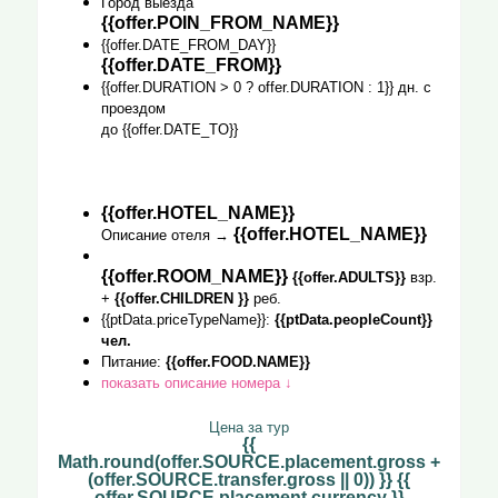
Город выезда
{{offer.POIN_FROM_NAME}}
{{offer.DATE_FROM_DAY}}
{{offer.DATE_FROM}}
{{offer.DURATION > 0 ? offer.DURATION : 1}} дн. с
проездом
до {{offer.DATE_TO}}
{{offer.HOTEL_NAME}}
{{offer.HOTEL_NAME}}
Описание отеля →
{{offer.ROOM_NAME}}
{{offer.ADULTS}}
взр.
+
{{offer.CHILDREN }}
реб.
{{ptData.priceTypeName}}:
{{ptData.peopleCount}}
чел.
Питание:
{{offer.FOOD.NAME}}
показать описание номера ↓
Цена за тур
{{
Math.round(offer.SOURCE.placement.gross +
(offer.SOURCE.transfer.gross || 0)) }} {{
offer.SOURCE.placement.currency }}