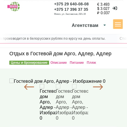
+375 29 640-08-08
€ 3.493
$ 3.027
+375 17 396 37 35
₽ 0.037
Минск, ул. Заславская, 23/1-19
Агентствам
Каталог туров
производится в белорусских рублях по курсу на день оплаты.
Стои
Отдых в Гостевой дом Арго, Адлер, Адлер
Отдых в Гостевой дом Арго, Адлер, Адлер
Цены и бронирование
Описание
Питание
Пляж