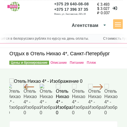
+375 29 640-08-08
€ 3.493
$ 3.027
+375 17 396 37 35
₽ 0.037
Минск, ул. Заславская, 23/1-19
Агентствам
Каталог туров
тся в белорусских рублях по курсу на день оплаты.
Стоимость туро
Отдых в Отель Нихао 4*, Санкт-Петербург
Отдых в Отель Нихао 4*, Санкт-Петербург
Цены и бронирование
Описание
Питание
Пляж